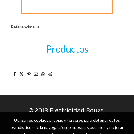
Referencia:
troll
Productos
© 2018 Electricidad Bouza
Utilizamos cookies propias y terceros para obtener datos
Avda. Rosalía De Castro, 7 - 36860 - Ponteareas -
estadísticos de la navegación de nuestros usuarios y mejorar
Pontevedra - España