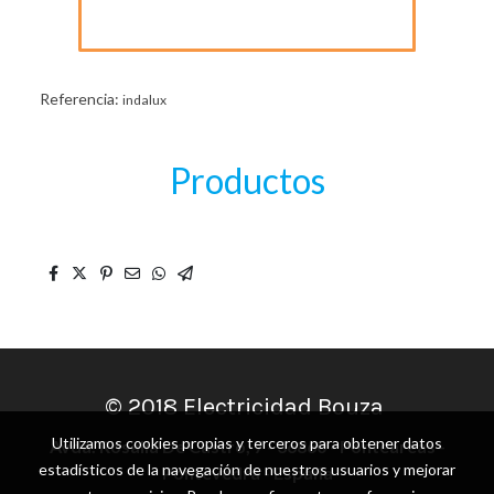
Referencia:
indalux
Productos
© 2018 Electricidad Bouza
Utilizamos cookies propias y terceros para obtener datos
Avda. Rosalía De Castro, 7 - 36860 - Ponteareas -
estadísticos de la navegación de nuestros usuarios y mejorar
Pontevedra - España