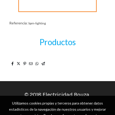
Referencia:
bpm-lighting
Productos
© 2018 Electricidad Bouza
Utilizamos cookies propias y terceros para obtener datos
Avda. Rosalía De Castro, 7 - 36860 - Ponteareas -
estadísticos de la navegación de nuestros usuarios y mejorar
Pontevedra - España